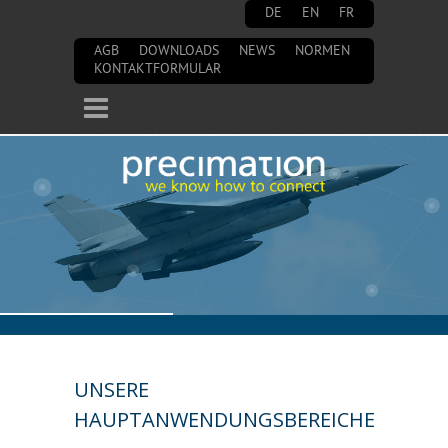
Direkt zum Inhalt
DE
EN
FR
AGB
DOWNLOADS
NEWS
NORMEN
KONTAKTFORMULAR
UNSERE
HAUPTANWENDUNGSBEREICHE