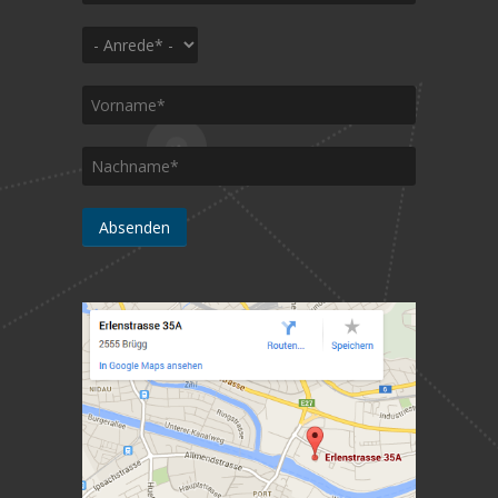
Anrede
*
Vorname
*
Nachname
*